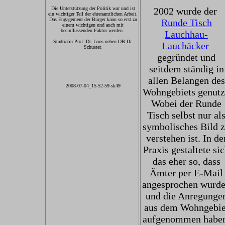
Die Unterstützung der Politik war und ist
2002 wurde der
ein wichtiger Teil der ehrenamtlichen Arbeit.
Das Engagement der Bürger kann so erst zu
Runde Tisch
einem wichtigen und auch mit
beeinflussenden Faktor werden.
Lauchhau-
Stadträtin Prof. Dr. Loos neben OB Dr.
Lauchäcker
Schuster.
gegründet und
seitdem ständig in
allen Belangen des
2008-07-04_15-52-59-sk49
Wohngebiets genutz
Wobei der Runde
Tisch selbst nur al
symbolisches Bild 
verstehen ist. In de
Praxis gestaltete si
das eher so, dass
Ämter per E-Mail
angesprochen wurd
und die Anregunge
aus dem Wohngebie
aufgenommen habe