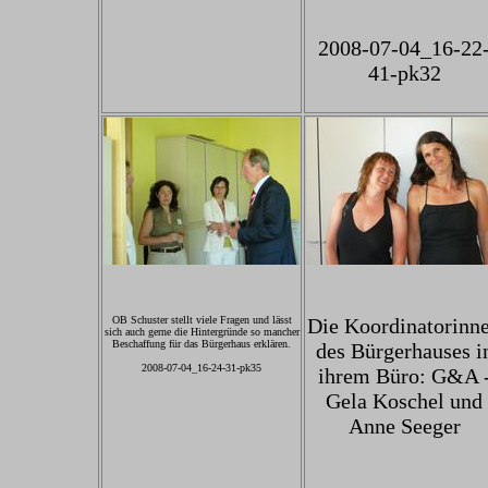
2008-07-04_16-22
41-pk32
OB Schuster stellt viele Fragen und lässt
Die Koordinatorinn
sich auch gerne die Hintergründe so mancher
Beschaffung für das Bürgerhaus erklären.
des Bürgerhauses i
2008-07-04_16-24-31-pk35
ihrem Büro: G&A 
Gela Koschel und
Anne Seeger