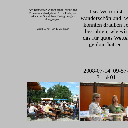
Am Donnerstag wurden schon Bühne und
Das Wetter ist
Verkaufsstand aufgebaut. Seine Dachplane
bekam der Stand dann Freitag morgens
wunderschön und w
übergezogen.
konnten draußen s
2008-07-04_09-49-21-pk00
bestuhlen, wie wir
das für gutes Wette
geplant hatten.
2008-07-04_09-57
31-pk01