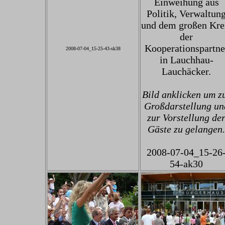
Einweihung aus
Politik, Verwaltun
und dem großen Kre
der
Kooperationspartne
2008-07-04_15-25-43-sk38
in Lauchhau-
Lauchäcker.
Bild anklicken um z
Großdarstellung un
zur Vorstellung de
Gäste zu gelangen.
2008-07-04_15-26
54-ak30