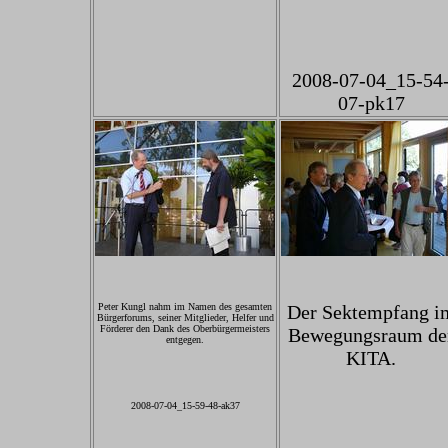
2008-07-04_15-54
07-pk17
Peter Kungl nahm im Namen des gesamten
Der Sektempfang i
Bürgerforums, seiner Mitglieder, Helfer und
Förderer den Dank des Oberbürgermeisters
Bewegungsraum de
entgegen.
KITA.
2008-07-04_15-59-48-ak37