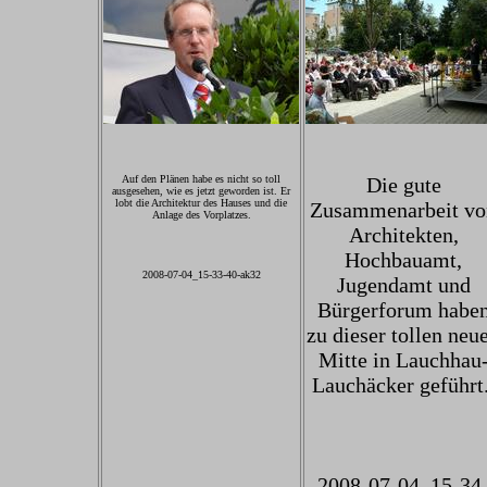
Auf den Plänen habe es nicht so toll
Die gute
ausgesehen, wie es jetzt geworden ist. Er
lobt die Architektur des Hauses und die
Zusammenarbeit vo
Anlage des Vorplatzes.
Architekten,
Hochbauamt,
2008-07-04_15-33-40-ak32
Jugendamt und
Bürgerforum habe
zu dieser tollen neu
Mitte in Lauchhau
Lauchäcker geführt
2008-07-04_15-34