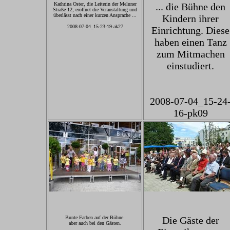
Kathrina Oster, die Leiterin der Meluner
... die Bühne den
Straße 12, eröffnet die Veranstaltung und
überlässt nach einer kurzen Ansprache ...
Kindern ihrer
2008-07-04_15-23-19-ak27
Einrichtung. Diese
haben einen Tanz
zum Mitmachen
einstudiert.
2008-07-04_15-24
16-pk09
Bunte Farben auf der Bühne
Die Gäste der
aber auch bei den Gästen.