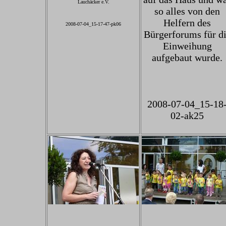
Lauchäcker e.V.
so alles von den
Helfern des
2008-07-04_15-17-47-pk06
Bürgerforums für d
Einweihung
aufgebaut wurde.
2008-07-04_15-18
02-ak25