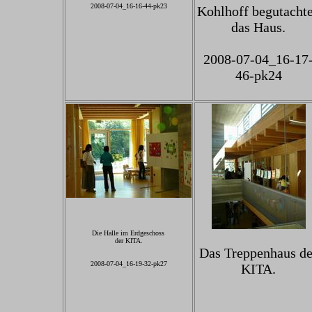
2008-07-04_16-16-44-pk23
Kohlhoff begutacht
das Haus.
2008-07-04_16-17
46-pk24
Die Halle im Erdgeschoss
der KITA.
Das Treppenhaus de
2008-07-04_16-19-32-pk27
KITA.