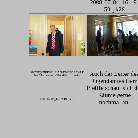
2008-07-04_16-19
59-pk28
Oberbürgermeister Dr. Schuster fühlt sich in
Auch der Leiter de
den Räumen der KITA sichtlich wohl.
Jugendamtes Herr
Pfeifle schaut sich d
Räume gerne
2008-07-04_16-22-19-pk31
nochmal an.