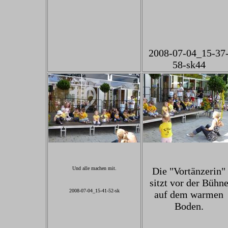
2008-07-04_15-37
58-sk44
Und alle machen mit.
Die "Vortänzerin"
sitzt vor der Bühn
2008-07-04_15-41-52-sk
auf dem warmen
Boden.