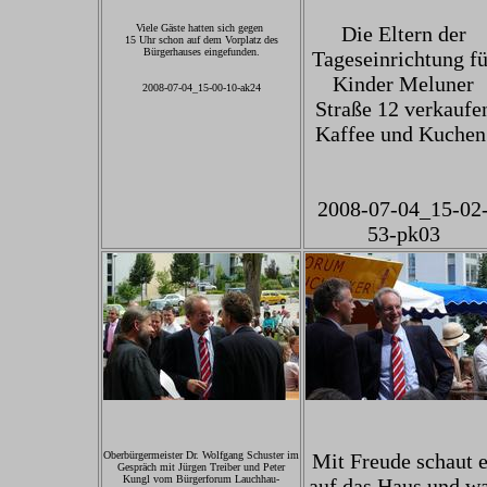
Viele Gäste hatten sich gegen
Die Eltern der
15 Uhr schon auf dem Vorplatz des
Bürgerhauses eingefunden.
Tageseinrichtung fü
Kinder Meluner
2008-07-04_15-00-10-ak24
Straße 12 verkaufe
Kaffee und Kuchen
2008-07-04_15-02
53-pk03
Oberbürgermeister Dr. Wolfgang Schuster im
Mit Freude schaut e
Gespräch mit Jürgen Treiber und Peter
Kungl vom Bürgerforum Lauchhau-
auf das Haus und w