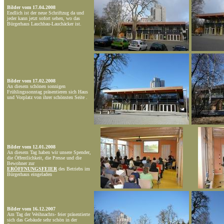
Bilder vom 17.04.2008
Endlich ist der neue Schriftzug da und
jeder kann jetzt sofort sehen, wo das
Bürgerhaus Lauchhau-Lauchäcker ist.
Bilder vom 17.02.2008
An diesem schönen sonnigen
Frühlingssonntag präsentieren sich Haus
und Vorplatz von ihrer schönsten Seite .
Bilder vom 12.01.2008
An diesem Tag haben wir unsere Spender,
die Öffentlichkeit, die Presse und die
Bewohner zur
ERÖFFNUNGSFEIER
des Betriebs im
Bürgerhaus eingeladen
Bilder vom 16.12.2007
Am Tag der Weihnachts- feier präsentierte
sich das Gebäude sehr schön in der