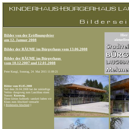
Hier 
Bilder von der Eröffnungsfeier
aktuell
am 12. Januar 2008
Bilder der RÄUME im Bürgerhaus vom 13.06.2008
Bilder der RÄUME im Bürgerhaus
vom 10.12.2007 und 12.01.2008
Peter Kungl,
Sonntag, 24. Mai 2015 11:09:21
Bilder vom 03.05.2008
Seit dem 26.04.2008 hat der zukünftige
Verbin- dungsweg zum Lauchhau einen
Namen:
Kurzweg
Diese kleine Aufmerk- samkeit haben wir
Klaus zum Abschied vermacht
[
Bilderseite Abschied
]