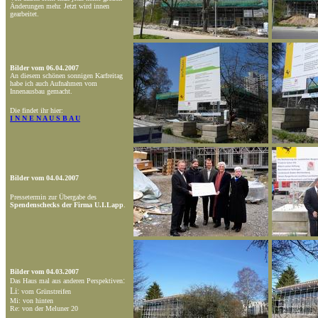
Änderungen mehr. Jetzt wird innen
gearbeitet.
Bilder vom 06.04.2007
An diesem schönen sonnigen Karfreitag
habe ich auch Aufnahmen vom
Innenausbau gemacht.
Die findet ihr hier:
I N N E N A U S B A U
Bilder vom 04.04.2007
Pressetermin zur Übergabe des
Spendenschecks der Firma U.I.Lapp
.
Bilder vom 04.03.2007
:
Das Haus mal aus anderen Perspektiven
Li:
vom Grünstreifen
Mi: von hinten
Re: von der Meluner 20