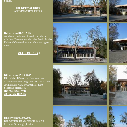
Sonne.
BILDERGALERIE
WEIHNACHTSFEIER
Bilder vom 01.11.2007
An diesem schönen Abend traf ich mich
mit dem Fotografen, den die Stadt für das
kleine Heftchen über das Haus engagiert
hatte.
[
MEHR BILDER
]
Bilder vom 15.10.2007
Die beiden Bäume werden nun von
Sitzbankkreisen umgeben, die durch den
abfallenden Platz so ziemlich jede
Sitzhöhe bieten ;-).
Innenausbau vom
23. bis 25.10.2007
Bilder vom 06.09.2007
Der Vorplatz ist vollständig bis zur
Meluner Straße gepflastert.