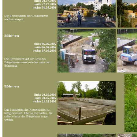
links 20.07.2006
mitte 27.07.2006
rechts 01.08.2006
Die Betonmauern des Gebäudekerns
wachsen empor.
Bilder vom
links 06.06.2006
mitte 06.06.2006
rechts 07.06.2006
Die Betonsäulen auf der Seite des
Bürgerhauses verschwinden unter der
Schüttung.
Bilder vom
links 20.05.2006
mitte 20.05.2006
rechts 21.05.2006
Das Fundament des Kinderhauses ist
fertig betoniert. Ebenso die Säulen, die
später einmal das Bürgerhaus tragen
werden.