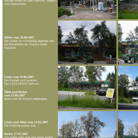
von der Wiese vor dem Pavillon - Rechts:
vom Grünstreifen
Bilder vom 28.06.2007
Das Gerüst ist vollständig abgebaut und
die Bauarbeiten am Vorplatz haben
begonnen.
Links vom 10.06.2007
Die Fassade wird montiert.
Das LAUCHFEST steht an.
Mitte und Rechts
vom 21.06.2007
Innen wird der Estrich aufgetragen.
Links und Mitte vom 13.04.2007
Der Frühling meldet sich.
Rechts 27.05.2007
Von außen sieht man jetzt keine großen