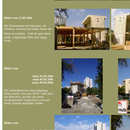
Bilder vom 23.09.2006
Der Zimmermann hat begonnen, die
Holzkon- struktion auf beiden Seiten des
Kerns zu errichten.
Und das geht durch
große vorgefertigte Teile auch zügig
voran.
Bilder vom
links 01.09.2006
mitte 09.09.2006
rechts 09.09.2006
Der Gebäudekern hat seine endgültige
Höhe erreicht. Seit dem 09.09. steht auch
das Bauschild, auf dem auf unsere
Zusammenarbeit hingewiesen wird und
unsere Spender aufgeführt werden.
Bilder vom