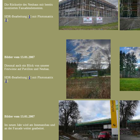
Die Rückseite des Neubaus mit bereits
montierten Fassadenelementen.
HDR-Bearbeitung [
1
] mit Photomatrix
[
2
].
Bilder vom 13.01.2007
Diesmal auch ein Blick von unserer
Festwiese auf Pavillon und Neubau.
HDR-Bearbeitung [
1
] mit Photomatrix
[
2
].
Bilder vom 13.01.2007
Im neuen Jahr wird am Innenausbau und
an der Fassade weiter gearbeitet.