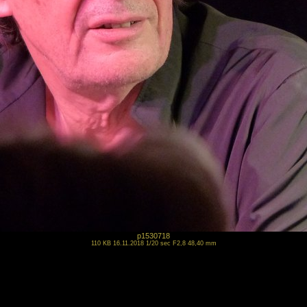
p1530718
110 KB 16.11.2018 1/20 sec F2,8 48,40 mm