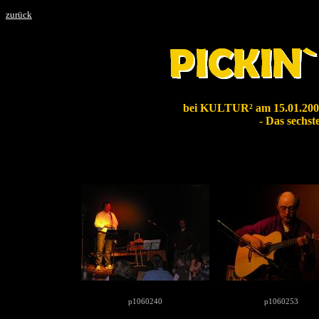
zurück
bei KULTUR² am 15.01.200
- Das sechs
p1060240
p1060253