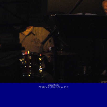
imga0087
77 KB 14.11.2008 1/50 sec F2,0