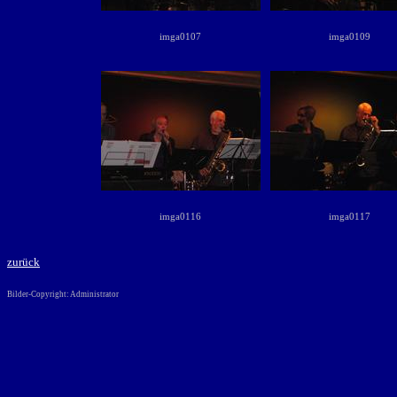
imga0107
imga0109
imga0116
imga0117
zurück
Bilder-Copyright: Administrator